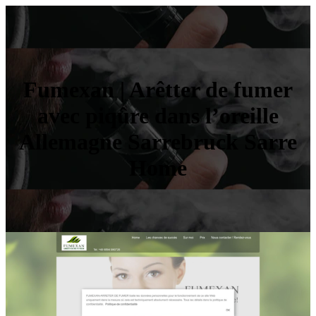
Fumexan | Arêtter de fumer
avec piqûre dans l’oreille
Allemagne Sarrebruck Sarre
Home